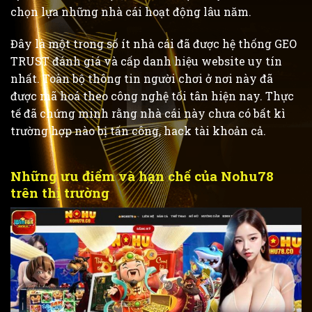
chọn lựa những nhà cái hoạt động lâu năm.
Đây là một trong số ít nhà cái đã được hệ thống GEO
TRUST đánh giá và cấp danh hiệu website uy tín
nhất. Toàn bộ thông tin người chơi ở nơi này đã
được mã hoá theo công nghệ tối tân hiện nay. Thực
tế đã chứng minh rằng nhà cái này chưa có bất kì
trường hợp nào bị tấn công, hack tài khoản cả.
Những ưu điểm và hạn chế của Nohu78
trên thị trường