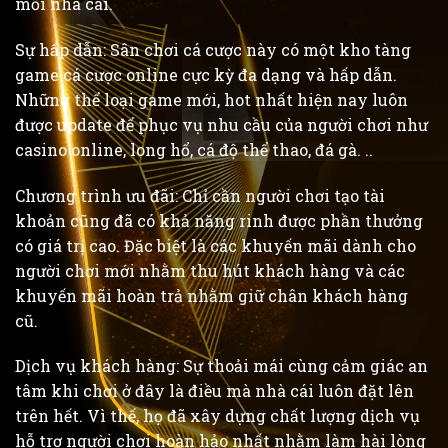
mỗi nhà cái.
Sự hấp dẫn: Sân chơi cá cược này có một kho tàng
game cá cược online cực kỳ đa dạng và hấp dẫn.
Những thể loại game mới, hot nhất hiện nay luôn
được update để phục vụ nhu cầu của người chơi như
casino online, long hổ, cá độ thể thao, đá gà. ..
Chương trình ưu đãi: Chỉ cần người chơi tạo tài
khoản cũng đã có khả năng rinh được phần thưởng
có giá trị cao. Đặc biệt là các khuyến mãi dành cho
người chơi mới nhằm thu hút khách hàng và các
khuyến mãi hoàn trả nhằm giữ chân khách hàng
cũ.
Dịch vụ khách hàng: Sự thoải mái cùng cảm giác an
tâm khi chơi ở đây là điều mà nhà cái luôn đặt lên
trên hết. Vì thế, họ đã xây dựng chất lượng dịch vụ
hỗ trợ người chơi hoàn hảo nhất nhằm làm hài lòng