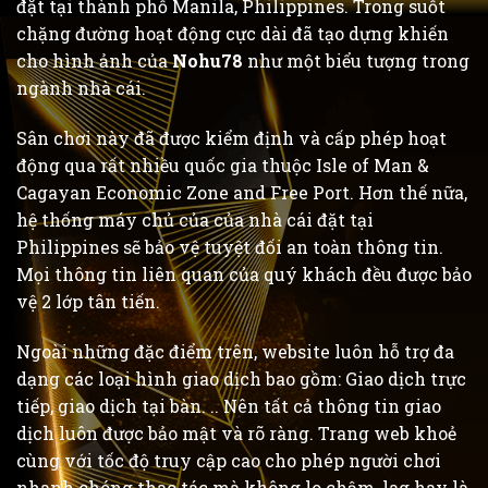
đặt tại thành phố Manila, Philippines. Trong suốt
chặng đường hoạt động cực dài đã tạo dựng khiến
cho hình ảnh của
Nohu78
như một biểu tượng trong
ngành nhà cái.
Sân chơi này đã được kiểm định và cấp phép hoạt
động qua rất nhiều quốc gia thuộc Isle of Man &
Cagayan Economic Zone and Free Port. Hơn thế nữa,
hệ thống máy chủ của của nhà cái đặt tại
Philippines sẽ bảo vệ tuyệt đối an toàn thông tin.
Mọi thông tin liên quan của quý khách đều được bảo
vệ 2 lớp tân tiến.
Ngoài những đặc điểm trên, website luôn hỗ trợ đa
dạng các loại hình giao dịch bao gồm: Giao dịch trực
tiếp, giao dịch tại bàn. .. Nên tất cả thông tin giao
dịch luôn được bảo mật và rõ ràng. Trang web khoẻ
cùng với tốc độ truy cập cao cho phép người chơi
nhanh chóng thao tác mà không lo chậm, lag hay là