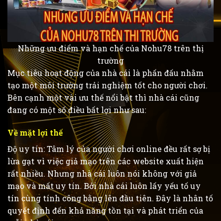
Những ưu điểm và hạn chế của Nohu78 trên thị
trường
Mục tiêu hoạt động của nhà cái là phấn đấu nhằm
tạo một môi trường trải nghiệm tốt cho người chơi.
Bên cạnh một vài ưu thế nổi bật thì nhà cái cũng
đang có một số điều bất lợi như sau:
Về mặt lợi thế
Độ uy tín: Tâm lý của người chơi online đều rất sợ bị
lừa gạt vì việc giả mạo trên các website xuất hiện
rất nhiều. Nhưng nhà cái luôn nói không với giả
mạo và mất uy tín. Bởi nhà cái luôn lấy yếu tố uy
tín cùng tính công bằng lên đầu tiên. Đây là nhân tố
quyết định đến khả năng tồn tại và phát triển của