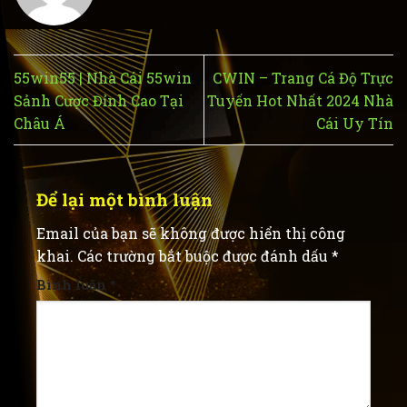
55win55 | Nhà Cái 55win
CWIN – Trang Cá Độ Trực
Sảnh Cược Đỉnh Cao Tại
Tuyến Hot Nhất 2024 Nhà
Châu Á
Cái Uy Tín
Để lại một bình luận
Email của bạn sẽ không được hiển thị công
khai.
Các trường bắt buộc được đánh dấu
*
Bình luận
*