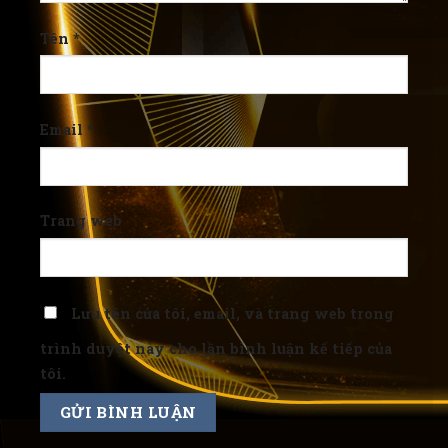
Tên
*
Email
*
Trang web
Lưu tên của tôi, email, và trang web trong
trình duyệt này cho lần bình luận kế tiếp của
tôi.