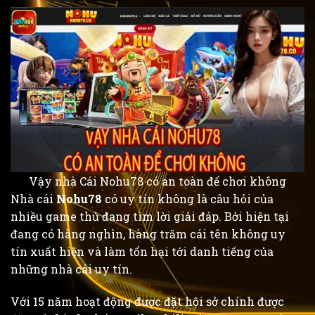
Vậy nhà Cái Nohu78 có an toàn để chơi không
Nhà cái
Nohu78
có uy tín không là câu hỏi của
nhiều game thủ đang tìm lời giải đáp. Bởi hiện tại
đang có hàng nghìn, hàng trăm cái tên không uy
tín xuất hiện và làm tổn hại tới danh tiếng của
những nhà cái uy tín.
Với 15 năm hoạt động được đặt hội sở chính được