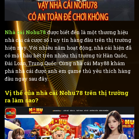
Nhà cái Nohu78
được biết đến là một thương hiệu
nhà cái cá cược số 1 uy tín hàng đầu trên thị trường
hiện nay. Với nhiều năm hoạt động, nhà cái hiện đã
có mặt hầu hết trên nhiều thị trường từ Hàn Quốc,
Đài Loan, Trung Quốc. Cùng nhà cái May88 khám
phá nhà cái được anh em game thủ yêu thích hàng
đầu ngay sau đây.
Vị thế của nhà cái Nohu78 trên thị trường
ra làm sao?