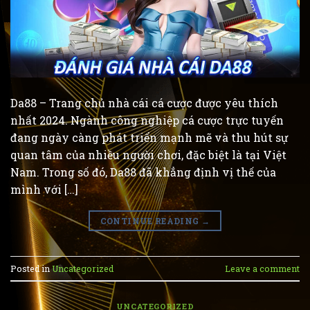
Da88 – Trang chủ nhà cái cá cược được yêu thích
nhất 2024. Ngành công nghiệp cá cược trực tuyến
đang ngày càng phát triển mạnh mẽ và thu hút sự
quan tâm của nhiều người chơi, đặc biệt là tại Việt
Nam. Trong số đó, Da88 đã khẳng định vị thế của
mình với […]
CONTINUE READING
→
Posted in
Uncategorized
Leave a comment
UNCATEGORIZED