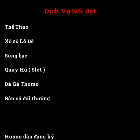
Dịch Vụ Nổi Bật
Thể Thao
Xổ số Lô Đề
Sòng bạc
Quay Hũ ( Slot )
Đá Gà Thomo
Bắn cá đổi thưởng
Hướng dẫn đăng ký