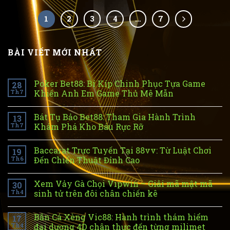
1
2
3
4
…
7
BÀI VIẾT MỚI NHẤT
Poker Bet88: Bí Kíp Chinh Phục Tựa Game
28
Th7
Khiến Anh Em Game Thủ Mê Mẫn
Bát Tụ Bảo Bet88: Tham Gia Hành Trình
13
Th7
Khám Phá Kho Báu Rực Rỡ
Baccarat Trực Tuyến Tại 88vv: Từ Luật Chơi
19
Th6
Đến Chiến Thuật Đỉnh Cao
Xem Vảy Gà Chọi Vipwin – Giải mã mật mã
30
Th4
sinh tử trên đôi chân chiến kê
Bắn Cá Xèng Vic88: Hành trình thám hiểm
17
Th4
đại dương 4D chân thực đến từng milimet