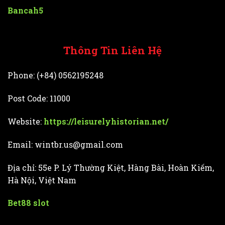
Bancah5
Thông Tin Liên Hệ
Phone: (+84) 0562195248
Post Code: 11000
Website:
https://leisurelyhistorian.net/
Email:
wintbr.us@gmail.com
Địa chỉ: 55e P. Lý Thường Kiệt, Hàng Bài, Hoàn Kiếm,
Hà Nội, Việt Nam
Bet88 slot