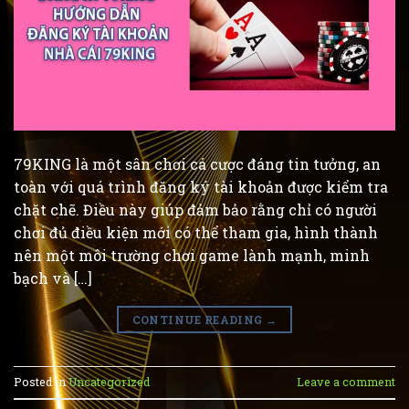
79KING là một sân chơi cá cược đáng tin tưởng, an
toàn với quá trình đăng ký tài khoản được kiểm tra
chặt chẽ. Điều này giúp đảm bảo rằng chỉ có người
chơi đủ điều kiện mới có thể tham gia, hình thành
nên một môi trường chơi game lành mạnh, minh
bạch và […]
CONTINUE READING
→
Posted in
Uncategorized
Leave a comment