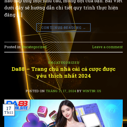
hảo đáp ứng mọi nhu cầu, mong đợi của bạn. Bài viết
dưới đây sẽ hướng dẫn chi tiết quy trình thực hiện
đăng […]
CONTINUE READING
→
Posted in
Uncategorized
Leave a comment
UNCATEGORIZED
Da88 – Trang chủ nhà cái cá cược được
yêu thích nhất 2024
POSTED ON
THÁNG 11 17, 2024
BY
WINTBR.US
17
Th11