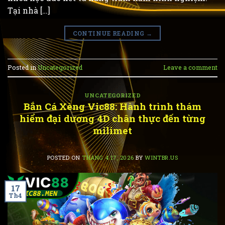
Tại nhà […]
CONTINUE READING
→
Posted in
Uncategorized
Leave a comment
UNCATEGORIZED
Bắn Cá Xèng Vic88: Hành trình thám
hiểm đại dương 4D chân thực đến từng
milimet
POSTED ON
THÁNG 4 17, 2026
BY
WINTBR.US
17
Th4