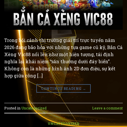
Trong bối cảnh thị trường giải trí trực tuyến năm
2026 đang bão hòa với những tựa game cũ kỹ, Bắn Cá
Xèng Vic88 nổi lên như một hiện tượng, tái định
nghĩa lại khái niệm “săn thưởng dưới đáy biển”.
Không còn là những hình ảnh 2D đơn điệu, sự kết
hợp giữa công […]
CONTINUE READING
→
Posted in
Uncategorized
Leave a comment
UNCATEGORIZED