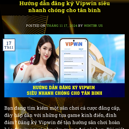
Hướng dẫn đăng ký Vipwin siêu
nhanh chóng cho tân binh
POSTED ON
THÁNG 11 17, 2024
BY
WINTBR.US
17
Th11
Bạn đang tìm kiếm một sân chơi cá cược đẳng cấp,
đầy hấp dẫn với những tựa game kinh điển, đình
đám? Đăng ký Vipwin để tận hưởng sân chơi hoàn