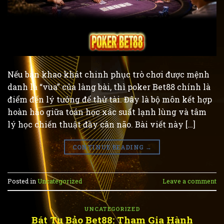
Nếu bạn khao khát chinh phục trò chơi được mệnh
danh là “vua” của làng bài, thì poker Bet88 chính là
điểm đến lý tưởng để thử tài. Đây là bộ môn kết hợp
hoàn hảo giữa toán học xác suất lạnh lùng và tâm
lý học chiến thuật đầy cân não. Bài viết này […]
CONTINUE READING
→
Posted in
Uncategorized
Leave a comment
UNCATEGORIZED
Bát Tụ Bảo Bet88: Tham Gia Hành