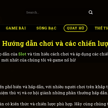
GAME BÀI
SÒNG BẠC
QUAY HŨ
THỂ T
– Hướng dẫn chơi và các chiến lư
p dẫn của
Slot
và tìm hiểu cách chơi và áp dụng các chiế
og mới nhất của chúng tôi về game nổ hũ!
yến phổ biến và hấp dẫn, với nhiều người chơi trên khắp 
hiệm thú vị và cơ hội giành những phần thưởng hấp dẫn
ần có kiến thức và chiến lược phù hợp. Hãy cùng chúng