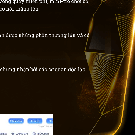
vòng quay miễn phí, mini-trò chơi bổ
cơ hội thắng lớn.
iành được những phần thưởng lớn và có
 chứng nhận bởi các cơ quan độc lập