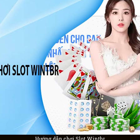
Hướng dẫn chơi Slot Wintbr