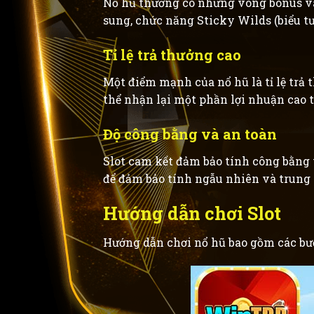
Nổ hũ thường có những vòng bonus và 
sung, chức năng Sticky Wilds (biểu t
Tỉ lệ trả thưởng cao
Một điểm mạnh của nổ hũ là tỉ lệ trả 
thể nhận lại một phần lợi nhuận cao từ
Độ công bằng và an toàn
Slot cam kết đảm bảo tính công bằng v
để đảm bảo tính ngẫu nhiên và trung 
Hướng dẫn chơi Slot
Hướng dẫn chơi nổ hũ bao gồm các bướ