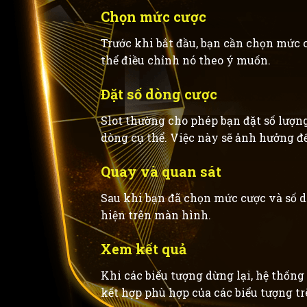
Chọn mức cược
Trước khi bắt đầu, bạn cần chọn mức 
thể điều chỉnh nó theo ý muốn.
Đặt số dòng cược
Slot thường cho phép bạn đặt số lượn
dòng cụ thể. Việc này sẽ ảnh hưởng đ
Quay và quan sát
Sau khi bạn đã chọn mức cược và số d
hiện trên màn hình.
Xem kết quả
Khi các biểu tượng dừng lại, hệ thốn
kết hợp phù hợp của các biểu tượng t