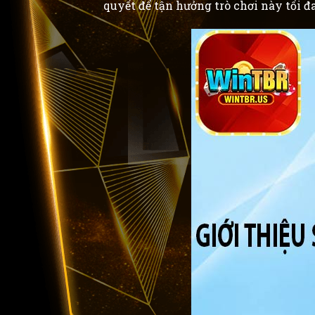
quyết để tận hưởng trò chơi này tối đ