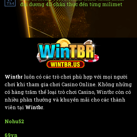
Th4
đại dương 4D chân thực đến từng milimet
Wintbr
luôn có các trò chơi phù hợp với mọi người
chơi khi tham gia chơi Casino Online. Không những
có hàng trăm thể loại trò chơi Casino, Wintbr còn có
nhiều phần thưởng và khuyến mãi cho các thành
viên tại
Wintbr
.
Nohu52
69vn