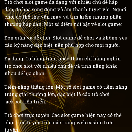
Trò chơi slot game đa dạng với nhiều chủ đề hấp
dẫn, đồ họa sống động và âm thanh tuyệt vời. Người
chơi có thể thử vận may và tìm kiếm những phần
thưởng hấp dẫn. Một số điểm nổi bật về slot game:
Đơn giản và dễ chơi: Slot game dễ chơi và không yêu
cầu kỹ năng đặc biệt, nên phù hợp cho mọi người.
Đa dạng: Có hàng trăm hoặc thậm chí hàng nghìn
trò chơi slot với nhiều chủ đề và tính năng khác
nhau để lựa chọn.
Tiềm năng thắng lớn: Một số slot game có tiềm năng
trúng giải thưởng lớn, đặc biệt là các trò chơi
jackpot tiến triển.
Trò chơi trực tuyến: Các slot game hiện nay có thể
chơi trực tuyến trên các trang web casino trực
tuyến.