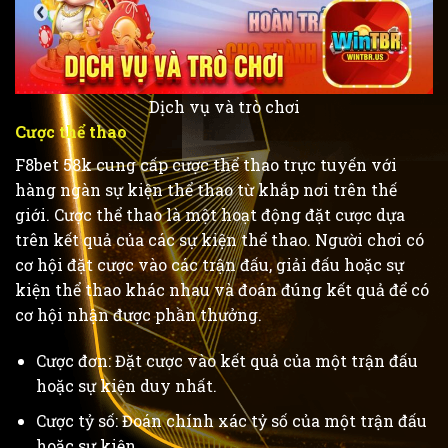
Dịch vụ và trò chơi
Cược thể thao
F8bet 58k cung cấp cược thể thao trực tuyến với
hàng ngàn sự kiện thể thao từ khắp nơi trên thế
giới. Cược thể thao là một hoạt động đặt cược dựa
trên kết quả của các sự kiện thể thao. Người chơi có
cơ hội đặt cược vào các trận đấu, giải đấu hoặc sự
kiện thể thao khác nhau và đoán đúng kết quả để có
cơ hội nhận được phần thưởng.
Cược đơn: Đặt cược vào kết quả của một trận đấu
hoặc sự kiện duy nhất.
Cược tỷ số: Đoán chính xác tỷ số của một trận đấu
hoặc sự kiện.