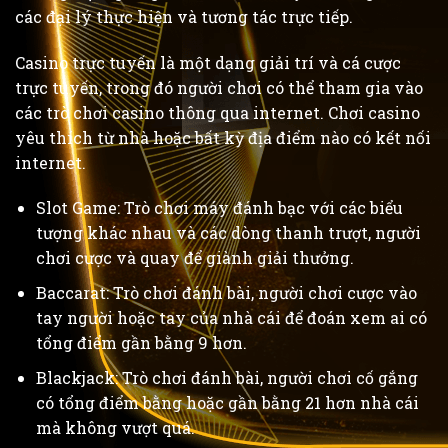
các đại lý thực hiện và tương tác trực tiếp.
Casino trực tuyến là một dạng giải trí và cá cược
trực tuyến, trong đó người chơi có thể tham gia vào
các trò chơi casino thông qua internet. Chơi casino
yêu thích từ nhà hoặc bất kỳ địa điểm nào có kết nối
internet.
Slot Game: Trò chơi máy đánh bạc với các biểu
tượng khác nhau và các dòng thanh trượt, người
chơi cược và quay để giành giải thưởng.
Baccarat: Trò chơi đánh bài, người chơi cược vào
tay người hoặc tay của nhà cái để đoán xem ai có
tổng điểm gần bằng 9 hơn.
Blackjack: Trò chơi đánh bài, người chơi cố gắng
có tổng điểm bằng hoặc gần bằng 21 hơn nhà cái
mà không vượt quá.