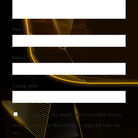
Tên
*
Email
*
Trang web
Lưu tên của tôi, email, và trang web trong
trình duyệt này cho lần bình luận kế tiếp của
tôi.