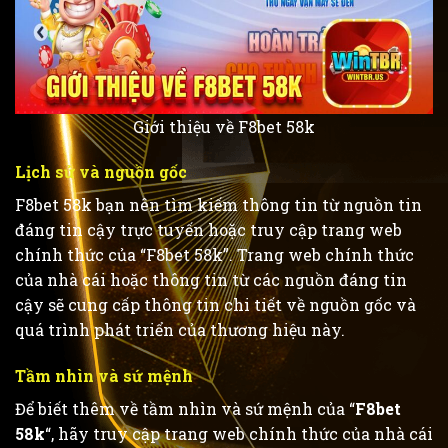
Giới thiệu về F8bet 58k
Lịch sử và nguồn gốc
F8bet 58k bạn nên tìm kiếm thông tin từ nguồn tin
đáng tin cậy trực tuyến hoặc truy cập trang web
chính thức của “F8bet 58k”. Trang web chính thức
của nhà cái hoặc thông tin từ các nguồn đáng tin
cậy sẽ cung cấp thông tin chi tiết về nguồn gốc và
quá trình phát triển của thương hiệu này.
Tầm nhìn và sứ mệnh
Để biết thêm về tầm nhìn và sứ mệnh của “
F8bet
58k
“, hãy truy cập trang web chính thức của nhà cái