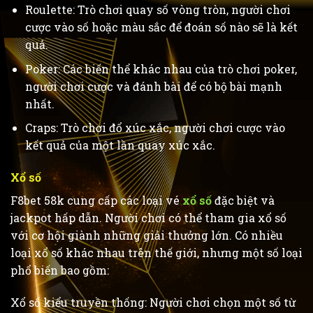
Roulette: Trò chơi quay số vòng tròn, người chơi
cược vào số hoặc màu sắc để đoán số nào sẽ là kết
quả.
Poker: Các biến thể khác nhau của trò chơi poker,
người chơi cược và đánh bài để có bộ bài mạnh
nhất.
Craps: Trò chơi đổ xúc xắc, người chơi cược vào
kết quả của một lần quay xúc xắc.
Xổ số
F8bet 58k cung cấp các loại vé
xổ số
đặc biệt và
jackpot hấp dẫn. Người chơi có thể tham gia xổ số
với cơ hội giành những giải thưởng lớn. Có nhiều
loại xổ số khác nhau trên thế giới, nhưng một số loại
phổ biến bao gồm:
Xổ số kiểu truyền thống: Người chơi chọn một số từ