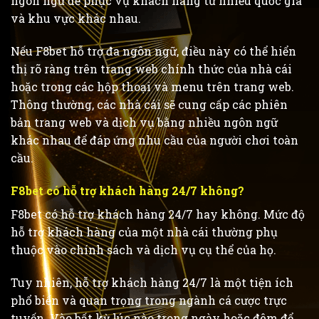
ngôn ngữ để phục vụ khách hàng từ nhiều quốc gia
và khu vực khác nhau.
Nếu F8bet hỗ trợ đa ngôn ngữ, điều này có thể hiển
thị rõ ràng trên trang web chính thức của nhà cái
hoặc trong các hộp thoại và menu trên trang web.
Thông thường, các nhà cái sẽ cung cấp các phiên
bản trang web và dịch vụ bằng nhiều ngôn ngữ
khác nhau để đáp ứng nhu cầu của người chơi toàn
cầu.
F8bet có hỗ trợ khách hàng 24/7 không?
F8bet có hỗ trợ khách hàng 24/7 hay không. Mức độ
hỗ trợ khách hàng của một nhà cái thường phụ
thuộc vào chính sách và dịch vụ cụ thể của họ.
Tuy nhiên, hỗ trợ khách hàng 24/7 là một tiện ích
phổ biến và quan trọng trong ngành cá cược trực
tuyến. Vào bất kỳ lúc nào trong ngày hoặc đêm để