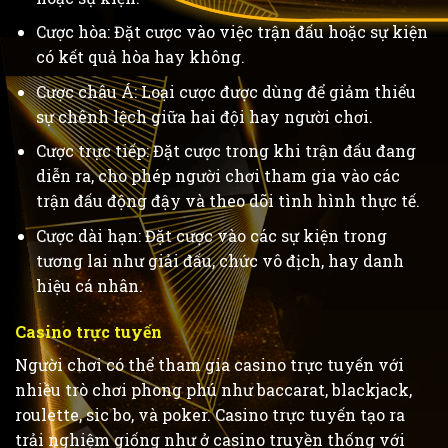
Cược hòa: Đặt cược vào việc trận đấu hoặc sự kiện
có kết quả hòa hay không.
Cược châu Á: Loại cược được dùng để giảm thiểu
sự chênh lệch giữa hai đội hay người chơi.
Cược trực tiếp: Đặt cược trong khi trận đấu đang
diễn ra, cho phép người chơi tham gia vào các
trận đấu động đậy và theo dõi tình hình thực tế.
Cược dài hạn: Đặt cược vào các sự kiện trong
tương lai như giải đấu, chức vô địch, hay danh
hiệu cá nhân.
Casino trực tuyến
Người chơi có thể tham gia casino trực tuyến với
nhiều trò chơi phong phú như baccarat, blackjack,
roulette, sic bo, và poker. Casino trực tuyến tạo ra
trải nghiệm giống như ở casino truyền thống với