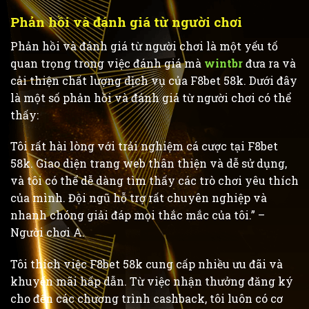
Phản hồi và đánh giá từ người chơi
Phản hồi và đánh giá từ người chơi là một yếu tố
quan trọng trong việc đánh giá mà
wintbr
đưa ra và
cải thiện chất lượng dịch vụ của F8bet 58k. Dưới đây
là một số phản hồi và đánh giá từ người chơi có thể
thấy:
Tôi rất hài lòng với trải nghiệm cá cược tại F8bet
58k. Giao diện trang web thân thiện và dễ sử dụng,
và tôi có thể dễ dàng tìm thấy các trò chơi yêu thích
của mình. Đội ngũ hỗ trợ rất chuyên nghiệp và
nhanh chóng giải đáp mọi thắc mắc của tôi.” –
Người chơi A.
Tôi thích việc F8bet 58k cung cấp nhiều ưu đãi và
khuyến mãi hấp dẫn. Từ việc nhận thưởng đăng ký
cho đến các chương trình cashback, tôi luôn có cơ