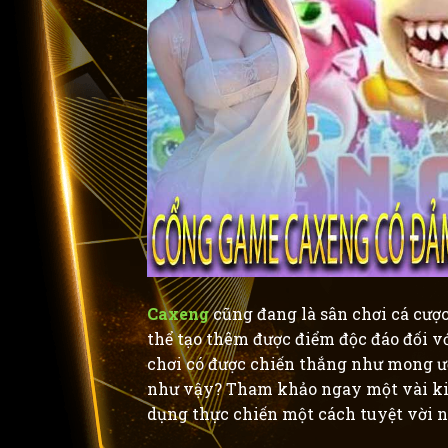
Caxeng
cũng đang là sân chơi cá cượ
thể tạo thêm được điểm độc đáo đối 
chơi có được chiến thắng như mong ướ
như vậy? Tham khảo ngay một vài ki
dụng thực chiến một cách tuyệt vời n