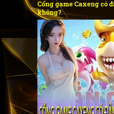
Cổng game Caxeng có đả
không?