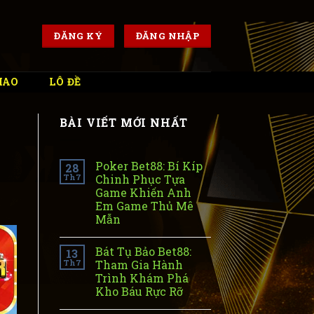
ĐĂNG KÝ
ĐĂNG NHẬP
HAO
LÔ ĐỀ
BÀI VIẾT MỚI NHẤT
Poker Bet88: Bí Kíp
28
Th7
Chinh Phục Tựa
Game Khiến Anh
Em Game Thủ Mê
Mẫn
Bát Tụ Bảo Bet88:
13
Th7
Tham Gia Hành
Trình Khám Phá
Kho Báu Rực Rỡ