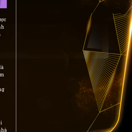
ược
nh
à
là
em
ng
i
nhà