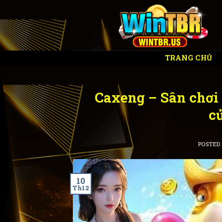
Skip
to
content
TRANG CHỦ
Caxeng – Sân chơi 
c
POSTED
10
Th12