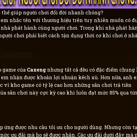
ó thể giúp người chơi đổi đời nhanh chóng?
em nhắc tên với thương hiệu trên tuy nhiên muốn có đ
a nhà phát hành cùng người chơi. Trong khi nhà phát hà
người chơi phải biết cách tận dụng thời cơ khi chơi ở nh
ho game của
Caxeng
nhưng tất cả đều có đặc điểm chung 
nh em nhận được khoản lợi nhuận kếch xù. Hơn nữa, anh 
 vì kho game có tỷ lệ cao hơn những sân chơi trả tiền
của sân chơi này cực kỳ cao khi luôn đạt mức 85% qua từ
p ứng được nhu cầu tối ưu cho người dùng. Nhưng còn tạ
 mức ưu đãi mà họ sẽ được nhận. Các ưu đãi dưới đây mà 