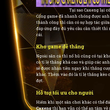
Tại sao Caxeng lại c
Cổng game đã nhanh chóng được anh 
thành công thì cần có sự hợp tác giữ
đáp ứng đầy đủ yêu cầu cần thiết thì 
cái.
Kho game dễ thắng
Ngoài săn cá thì nổ hũ cũng có tại k
có tỉ lệ thắng khá cao và giúp các a
sẽ được nhận tiền ngay khi thắng cược
khác. Thêm vào đó là tỉ lệ thắng kèo 
đợt.
Hỗ trợ tối ưu cho người
Hiếm khi một sân chơi khác có thể đá
Caxeng
thì bạn vẫn có thể an tâm về