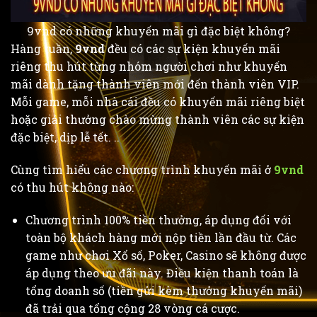
9vnd có những khuyến mãi gì đặc biệt không?
Hàng tuần,
9vnd
đều có các sự kiện khuyến mãi
riêng thu hút từng nhóm người chơi như khuyến
mãi dành tặng thành viên mới đến thành viên VIP.
Mỗi game, mỗi nhà cái đều có khuyến mãi riêng biệt
hoặc giải thưởng chào mừng thành viên các sự kiện
đặc biệt, dịp lễ tết. ..
Cùng tìm hiểu các chương trình khuyến mãi ở
9vnd
có thu hút không nào:
Chương trình 100% tiền thưởng, áp dụng đối với
toàn bộ khách hàng mới nộp tiền lần đầu từ. Các
game như chơi Xổ số, Poker, Casino sẽ không được
áp dụng theo ưu đãi này. Điều kiện thanh toán là
tổng doanh số (tiền gửi kèm thưởng khuyến mãi)
đã trải qua tổng cộng 28 vòng cá cược.