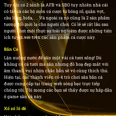
Tuy chỉ có 2 sảnh là AFB và SBO tuy nhiên nhà cái
có tất cả các bộ môn cá cược từ bóng rổ, quần vợt,
cầu lông, bida, . .. Và ngoài ra nó cũng là 2 sản phẩm
tương đối mới lạ cho người chơi. Có lẽ sẽ rất lâu sau
người chơi mới thực sự trải nghiệm được những tiện
ích tuyệt vời trên các sản phẩm cá cược này.
Bắn Cá
Lặn xuống nước để săn một vài cá tươi sống! Dù
không có cá tươi mà săn nhưng đồ hoạ đẹp mắt với
âm thanh vui nhộn chắc hẳn sẽ vô cùng thích thú.
Hiện tại, các thành viên có 4 trò chơi săn bắn cá
được cung cấp tại trang web sòng bạc trực tiếp
chúng tôi. Tôi mong các bạn sẽ thấy được sự hấp dẫn
ở game săn cá này.
Xổ số lô đề