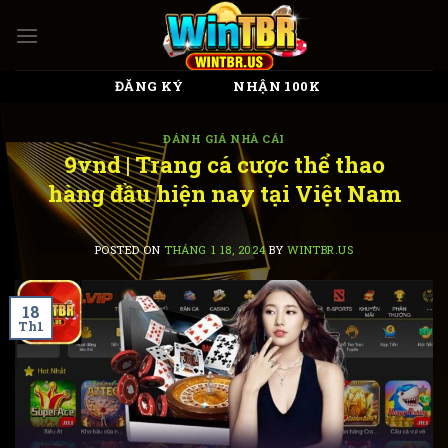
Skip
to
content
ĐĂNG KÝ
NHẬN 100K
ĐÁNH GIÁ NHÀ CÁI
9vnd | Trang cá cược thể thao
hàng đầu hiện nay tại Việt Nam
POSTED ON
THÁNG 1 18, 2024
BY
WINTBR.US
18
Th1