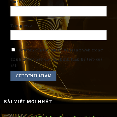
Email
*
Trang web
Lưu tên của tôi, email, và trang web trong
trình duyệt này cho lần bình luận kế tiếp của
tôi.
BÀI VIẾT MỚI NHẤT