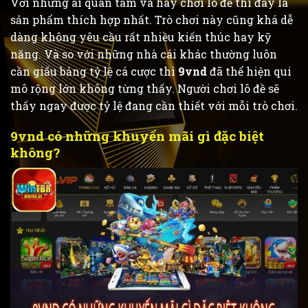
Với những ai quan tâm và hay chơi lô đề thì đây là
sản phẩm thích hợp nhất. Trò chơi này cũng khá dễ
dàng không yêu cầu rất nhiều kiến thúc hay kỹ
năng. Và so với những nhà cái khác thường luôn
cần giấu bảng tỷ lệ cá cược thì
9vnd
đã thể hiện qui
mô rộng lớn không từng thấy. Người chơi lô đề sẽ
thấy ngay được tỷ lệ đang cần thiết với mỗi trò chơi.
9vnd có những khuyến mãi gì đặc biệt
không?