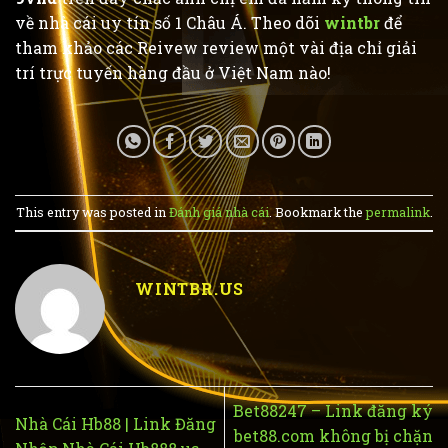
về nhà cái uy tín số 1 Châu Á. Theo dõi
wintbr
để
tham khảo các Reivew review một vài địa chỉ giải
trí trực tuyến hàng đầu ở Việt Nam nào!
This entry was posted in
Đánh giá nhà cái
. Bookmark the
permalink
.
WINTBR.US
Bet88247 – Link đăng ký
Nhà Cái Hb88 | Link Đăng
bet88.com không bị chặn