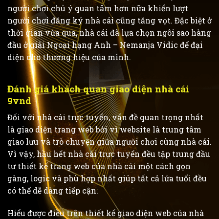
người chơi chú ý quan tâm hơn nữa khiến lượt
người chơi đăng ký nhà cái cũng tăng vọt. Đặc biệt ở
thời gian vừa qua, nhà cái đã lựa chọn ngôi sao hàng
đầu ở giải Ngoại hạng Anh – Nemanja Vidic để đại
diện cho thương hiệu của mình.
Đánh giá khách quan giao diện nhà cái
9vnd
Đối với nhà cái trực tuyến, vấn đề quan trọng nhất
là giao diện trang web bởi vì website là trung tâm
giao lưu và trò chuyện giữa người chơi cùng nhà cái.
Vì vậy, hầu hết nhà cái trực tuyến đều tập trung đầu
tư thiết kế trang web của nhà cái một cách gọn
gàng, logic và phù hợp nhất giúp tất cả lứa tuổi đều
có thể dễ dàng tiếp cận.
Hiểu được điều trên thiết kế giao diện web của nhà