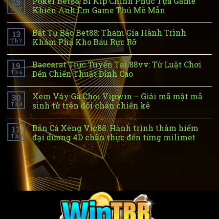
Poker Bet88: Bí Kíp Chinh Phục Tựa Game
28
Th7
Khiến Anh Em Game Thủ Mê Mẫn
Bát Tụ Bảo Bet88: Tham Gia Hành Trình
13
Th7
Khám Phá Kho Báu Rực Rỡ
Baccarat Trực Tuyến Tại 88vv: Từ Luật Chơi
19
Th6
Đến Chiến Thuật Đỉnh Cao
Xem Vảy Gà Chọi Vipwin – Giải mã mật mã
30
Th4
sinh tử trên đôi chân chiến kê
Bắn Cá Xèng Vic88: Hành trình thám hiểm
17
Th4
đại dương 4D chân thực đến từng milimet