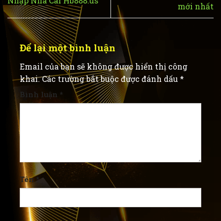
Nhập Nhà Cái Hb888.us
mới nhất
Để lại một bình luận
Email của bạn sẽ không được hiển thị công
khai.
Các trường bắt buộc được đánh dấu
*
Bình luận
*
Tên
*