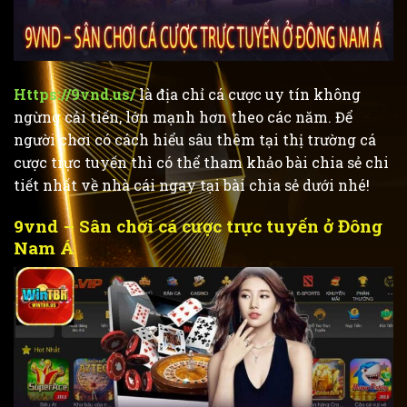
Https://9vnd.us/
là địa chỉ cá cược uy tín không
ngừng cải tiến, lớn mạnh hơn theo các năm. Để
người chơi có cách hiểu sâu thêm tại thị trường cá
cược trực tuyến thì có thể tham khảo bài chia sẻ chi
tiết nhất về nhà cái ngay tại bài chia sẻ dưới nhé!
9vnd – Sân chơi cá cược trực tuyến ở Đông
Nam Á