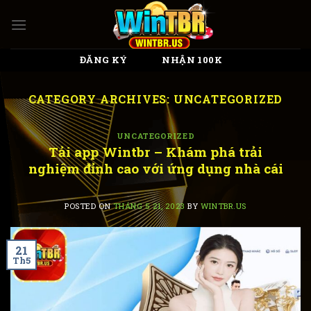
Skip
to
content
ĐĂNG KÝ
NHẬN 100K
CATEGORY ARCHIVES:
UNCATEGORIZED
UNCATEGORIZED
Tải app Wintbr – Khám phá trải
nghiệm đỉnh cao với ứng dụng nhà cái
POSTED ON
THÁNG 5 21, 2023
BY
WINTBR.US
21
Th5