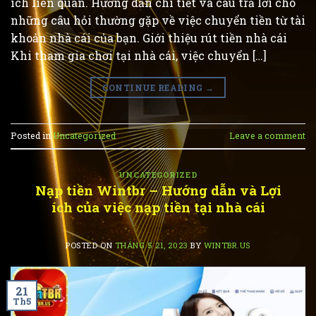
ích liên quan. Hướng dẫn chi tiết và câu trả lời cho
những câu hỏi thường gặp về việc chuyển tiền từ tài
khoản nhà cái của bạn. Giới thiệu rút tiền nhà cái
Khi tham gia chơi tại nhà cái, việc chuyển […]
CONTINUE READING
→
Posted in
Uncategorized
Leave a comment
UNCATEGORIZED
Nạp tiền Wintbr – Hướng dẫn và Lợi
ích của việc nạp tiền tại nhà cái
POSTED ON
THÁNG 5 21, 2023
BY
WINTBR.US
21
Th5