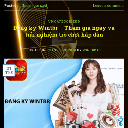
Posted in
Uncategorized
Leave a comment
UNCATEGORIZED
Đăng ký Wintbr – Tham gia ngay và
trải nghiệm trò chơi hấp dẫn
POSTED ON
THÁNG 5 21, 2023
BY
WINTBR.US
21
Th5