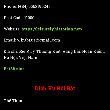
Phone: (+84) 0562195248
Post Code: 11000
Website:
https://leisurelyhistorian.net/
Email:
wintbr.us@gmail.com
Địa chỉ: 55e P. Lý Thường Kiệt, Hàng Bài, Hoàn Kiếm,
Hà Nội, Việt Nam
Bet88 slot
Dịch Vụ Nổi Bật
Thể Thao