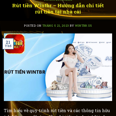
Rút tiền Wintbr – Hướng dẫn chi tiết
rút tiền tại nhà cái
POSTED ON
THÁNG 5 21, 2023
BY
WINTBR.US
21
Th5
Tìm hiểu về quy trình rút tiền và các thông tin hữu